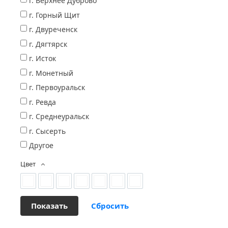
г. Верхнее Дуброво
г. Горный Щит
г. Двуреченск
г. Дягтярск
г. Исток
г. Монетный
г. Первоуральск
г. Ревда
г. Среднеуральск
г. Сысерть
Другое
Цвет