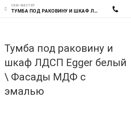
СКМ-МАСТЕР
ТУМБА ПОД РАКОВИНУ И ШКАФ ЛДСП EGGER БЕЛЫЙ \ ФАСАДЫ МДФ С ЭМАЛЬЮ НА ЗАКАЗ В ЕКАТЕРИНБУРГЕ | СКМ-БАЗАР ГАРАНТИЯ КАЧЕСТВА И ДОСТУПНЫЕ ЦЕНЫ
Тумба под раковину и
шкаф ЛДСП Egger белый
\ Фасады МДФ с
эмалью