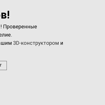
в!
а! Проверенные
елие.
нашим
3D-конструктором
и
Т