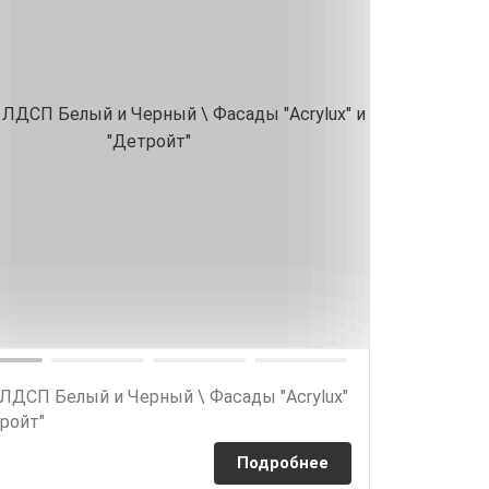
 ЛДСП Белый и Черный \ Фасады "Acrylux"
ройт"
Подробнее