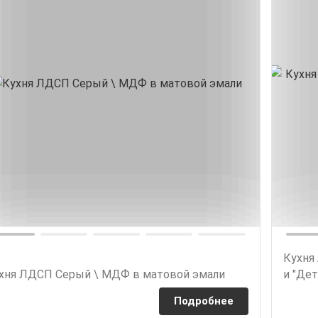
Кухня
хня ЛДСП Серый \ МДФ в матовой эмали
и "Дет
Подробнее