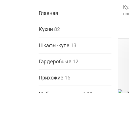
Ку
Главная
пл
Кухни
82
Шкафы-купе
13
Гардеробные
12
Прихожие
15
Мебель для ванной
11
Мебель для гостиной
8
Мебель для детской
4