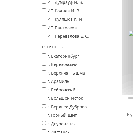
ИП Думрауф И. В.
ИП Кочнев И. В.
ИП Куляшов К. И.
ИП Пантелеев
ИП Перевалова Е. С.
РЕГИОН
г. Екатеринбург
г. Березовский
г. Верхняя Пышма
г. Арамиль
г. Бобровский
г. Большой Исток
г. Верхнее Дуброво
Ку
г. Горный Щит
г. Двуреченск
г. Дягтярск