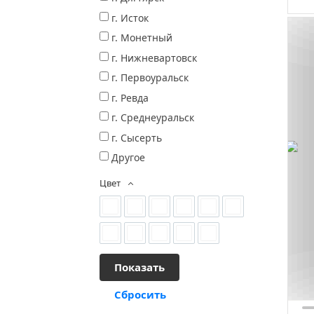
г. Исток
г. Монетный
г. Нижневартовск
г. Первоуральск
г. Ревда
г. Среднеуральск
г. Сысерть
Другое
Цвет